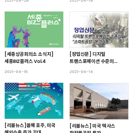
2021-04-26
2021-04-19
[세종상공회의소 소식지]
[장업신문] 디지털
세종BIZ플러스 Vol.4
트랜스포메이션 수준의
"스마트공장" 본격 가동
2021-04-15
2021-04-14
[리봄뉴스]올해 호주, 미국
[리봄뉴스] 미국 텍사스
해외수출 증가 기대
화장품공장 투자