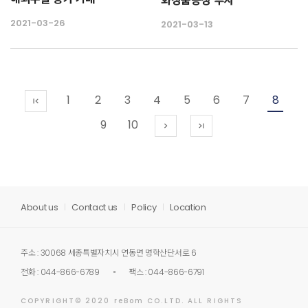
2021-03-26
2021-03-13
1
2
3
4
5
6
7
8
first_page
9
10
chevron_right
last_page
About us
Contact us
Policy
Location
주소 : 30068 세종특별자치시 연동면 명학산단서로 6
전화 : 044-866-6789
팩스 : 044-866-6791
COPYRIGHT© 2020 reBom CO.LTD. ALL RIGHTS