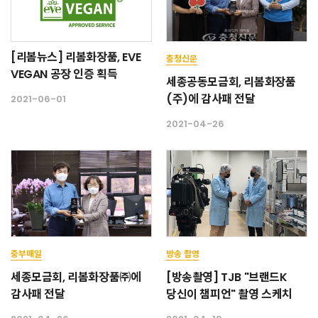
[리봄뉴스] 리봄화장품, EVE
충청신문
VEGAN 공장 인증 획득
세종공동모금회, 리봄화장품
(주)에 감사패 전달
2021-06-01
2021-04-26
중부매일
방송 촬영
세종모금회, 리봄화장품㈜에
[방송촬영] TJB "브랜드K
감사패 전달
당신이 챔피언" 촬영 스케치