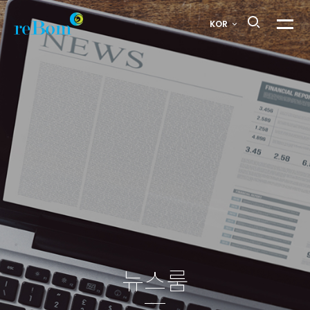
리봄화장품,
KOR
메뉴열
"미국
현지공장
설립으로
재도약한다"
>
뉴스룸
뉴스룸