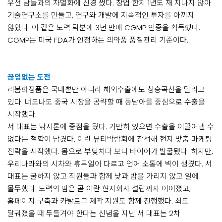
우선 남들과의 차별화에 신경 썼다. 창업 한지 1년도 채 지나지 않아
기술연구소를 만들고, 연구와 개발에 지속적인 투자를 아끼지
않았다. 이 같은 노력 덕분에 3년 만에 CGMP 인증을 획득했다.
CGMP는 미국 FDA가 인정하는 의약품 품질관리 기준이다.
끊임없는 도전
리봄화장품은 국내뿐만 아니라 해외수출에도 상승곡선을 달리고
있다. 너도나도 중국 시장을 공략할 때 동남아를 중심으로 수출을
시작했다.
서 대표는 낚시론에 중점을 뒀다. 가만히 있으면 수출을 이끌어낼 수
없다는 철학이 담겼다. 이란 뷰티박람회에 참석해 현지 맞춤 마케팅
전략을 시작했다. 몸으로 부딪치다 보니 바이어가 발굴됐다. 하지만,
우리나라와의 시차와 휴무일이 다르고 언어 소통에 벽이 생겼다. 서
대표는 굴하지 않고 직원들과 함께 낮과 밤을 가리지 않고 일에
몰두했다. 노력의 땀은 곧 이란 현지회사 설립까지 이어졌고,
홈페이지 구축과 카탈로그 제작·지원도 함께 진행했다. 쇠도
달궈졌을 때 두들겨야 한다는 신념을 지닌 서 대표는 2차