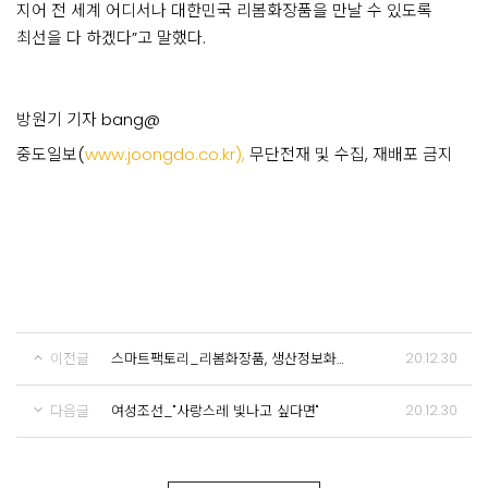
지어 전 세계 어디서나 대한민국 리봄화장품을 만날 수 있도록
최선을 다 하겠다”고 말했다.
방원기 기자 bang@
중도일보(
www.joongdo.co.kr),
무단전재 및 수집, 재배포 금지
20.12.30
이전글
스마트팩토리_리봄화장품, 생산정보화를 통한 경쟁력 확보
20.12.30
다음글
여성조선_"사랑스레 빛나고 싶다면"