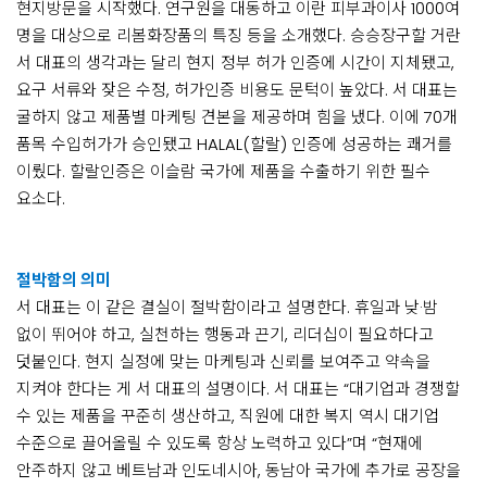
현지방문을 시작했다. 연구원을 대동하고 이란 피부과이사 1000여
명을 대상으로 리봄화장품의 특징 등을 소개했다. 승승장구할 거란
서 대표의 생각과는 달리 현지 정부 허가 인증에 시간이 지체됐고,
요구 서류와 잦은 수정, 허가인증 비용도 문턱이 높았다. 서 대표는
굴하지 않고 제품별 마케팅 견본을 제공하며 힘을 냈다. 이에 70개
품목 수입허가가 승인됐고 HALAL(할랄) 인증에 성공하는 쾌거를
이뤘다. 할랄인증은 이슬람 국가에 제품을 수출하기 위한 필수
요소다.
절박함의 의미
서 대표는 이 같은 결실이 절박함이라고 설명한다. 휴일과 낮·밤
없이 뛰어야 하고, 실천하는 행동과 끈기, 리더십이 필요하다고
덧붙인다. 현지 실정에 맞는 마케팅과 신뢰를 보여주고 약속을
지켜야 한다는 게 서 대표의 설명이다. 서 대표는 “대기업과 경쟁할
수 있는 제품을 꾸준히 생산하고, 직원에 대한 복지 역시 대기업
수준으로 끌어올릴 수 있도록 항상 노력하고 있다”며 “현재에
안주하지 않고 베트남과 인도네시아, 동남아 국가에 추가로 공장을