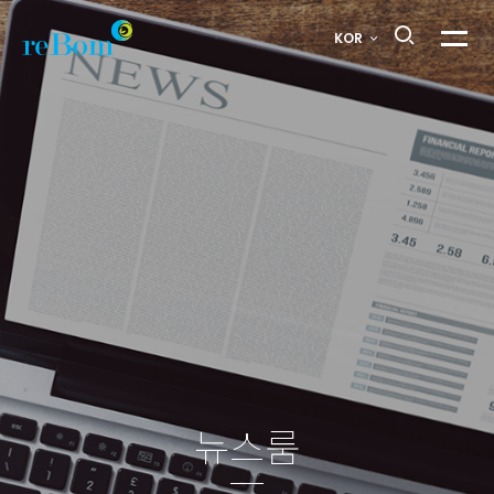
중도일보
KOR
메뉴열
_[브랜드
세종]
세종부터
동남아까지
진출한
'리봄화장품'
>
뉴스룸
뉴스룸